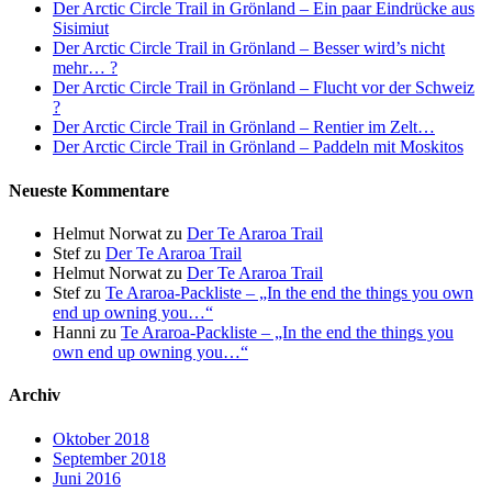
Der Arctic Circle Trail in Grönland – Ein paar Eindrücke aus
Sisimiut
Der Arctic Circle Trail in Grönland – Besser wird’s nicht
mehr… ?
Der Arctic Circle Trail in Grönland – Flucht vor der Schweiz
?
Der Arctic Circle Trail in Grönland – Rentier im Zelt…
Der Arctic Circle Trail in Grönland – Paddeln mit Moskitos
Neueste Kommentare
Helmut Norwat
zu
Der Te Araroa Trail
Stef
zu
Der Te Araroa Trail
Helmut Norwat
zu
Der Te Araroa Trail
Stef
zu
Te Araroa-Packliste – „In the end the things you own
end up owning you…“
Hanni
zu
Te Araroa-Packliste – „In the end the things you
own end up owning you…“
Archiv
Oktober 2018
September 2018
Juni 2016