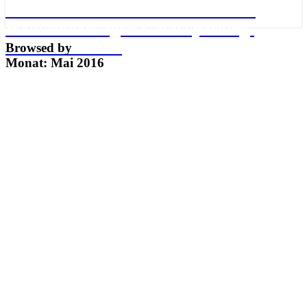
Meine Abenteuer auf den schönsten
Weitwanderwegen & Backpacking-
Routen der Welt
Browsed by
Monat: Mai 2016