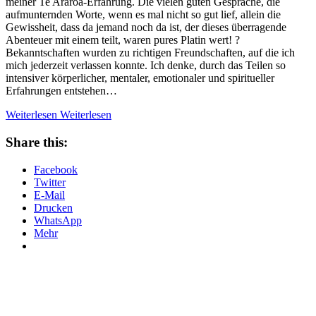
meiner Te Araroa-Erfahrung. Die vielen guten Gespräche, die
aufmunternden Worte, wenn es mal nicht so gut lief, allein die
Gewissheit, dass da jemand noch da ist, der dieses überragende
Abenteuer mit einem teilt, waren pures Platin wert! ?
Bekanntschaften wurden zu richtigen Freundschaften, auf die ich
mich jederzeit verlassen konnte. Ich denke, durch das Teilen so
intensiver körperlicher, mentaler, emotionaler und spiritueller
Erfahrungen entstehen…
Weiterlesen
Weiterlesen
Share this:
Facebook
Twitter
E-Mail
Drucken
WhatsApp
Mehr