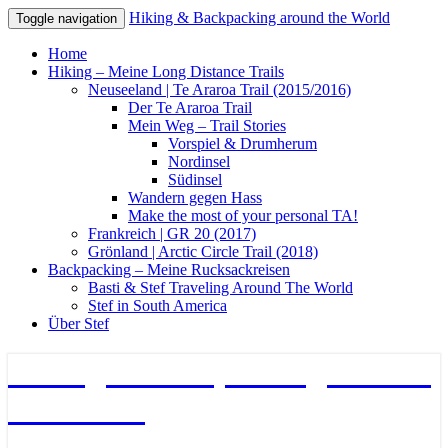
Hiking & Backpacking around the World
Toggle navigation
Home
Hiking – Meine Long Distance Trails
Neuseeland | Te Araroa Trail (2015/2016)
Der Te Araroa Trail
Mein Weg – Trail Stories
Vorspiel & Drumherum
Nordinsel
Südinsel
Wandern gegen Hass
Make the most of your personal TA!
Frankreich | GR 20 (2017)
Grönland | Arctic Circle Trail (2018)
Backpacking – Meine Rucksackreisen
Basti & Stef Traveling Around The World
Stef in South America
Über Stef
Hiking & Backpacking around
the World